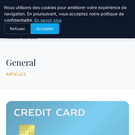
Tourisme Landes
Nous utilisons des cookies pour améliorer votre expérience de
navigation. En poursuivant, vous acceptez notre politique de
confidentialité.
En savoir plus
Refuser
Accepter
Accueil
General
General
ARTICLES