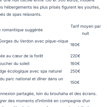
 une nuit oscille entre
150 et 300 euros
, modéré
les hébergements les plus prisés figurent les yourtes,
és de spas relaxants.
Tarif moyen par
é romantique suggérée
nuit
Gorges du Verdon avec pique-nique
180€
ée au cœur de la forêt
220€
ucher du soleil
160€
dge écologique avec spa naturel
250€
u parc national et dîner dans un
150€
onnexion partagée, loin du brouhaha et des écrans.
égrer des moments d’intimité en compagnie d’un