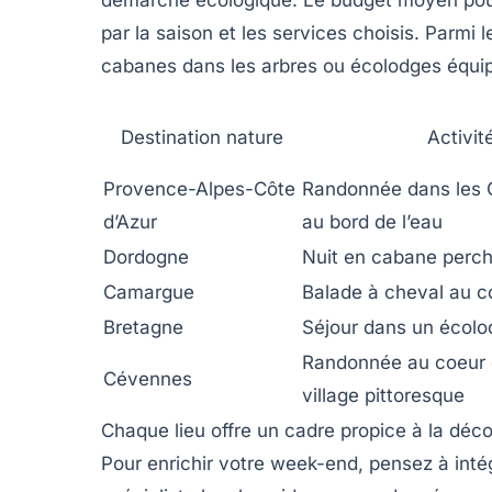
démarche écologique. Le budget moyen pour
par la saison et les services choisis. Parmi 
cabanes dans les arbres ou écolodges équip
Destination nature
Activit
Provence-Alpes-Côte
Randonnée dans les 
d’Azur
au bord de l’eau
Dordogne
Nuit en cabane perch
Camargue
Balade à cheval au co
Bretagne
Séjour dans un écolo
Randonnée au coeur d
Cévennes
village pittoresque
Chaque lieu offre un cadre propice à la déc
Pour enrichir votre week-end, pensez à int