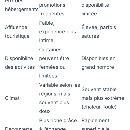
Prix des
promotions
disponibilité
hébergements
fréquentes
limitée
Faible,
Affluence
Élevée, parfois
expérience plus
touristique
saturée
intime
Certaines
Disponibilité
peuvent être
Disponibles en
des activités
fermées ou
grand nombre
limitées
Variable selon les
Souvent stable
régions, mais
Climat
mais plus extrême
souvent plus
(chaleur, foule)
doux
Plus riche grâce
Rapidement
Découverte
à l’échange
superficielle,