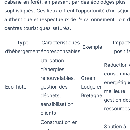
cabane en forêt, en passant par des écolodges plus
sophistiqués. Ces lieux offrent l’opportunité d’un séjou
authentique et respectueux de l’environnement, loin 
centres touristiques saturés.
Type
Caractéristiques
Impact
Exemple
d’hébergement
écoresponsables
positif
Utilisation
Réduction 
d’énergies
consomma
renouvelables,
Green
énergétiqu
Eco-hôtel
gestion des
Lodge en
meilleure
déchets,
Bretagne
gestion de
sensibilisation
ressources
clients
Construction en
Soutien à