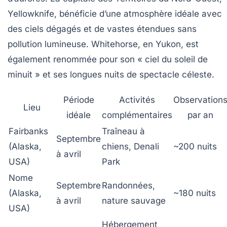
Yellowknife, bénéficie d’une atmosphère idéale avec
des ciels dégagés et de vastes étendues sans
pollution lumineuse. Whitehorse, en Yukon, est
également renommée pour son « ciel du soleil de
minuit » et ses longues nuits de spectacle céleste.
Période
Activités
Observation
Lieu
idéale
complémentaires
par an
Fairbanks
Traîneau à
Septembre
(Alaska,
chiens, Denali
~200 nuits
à avril
USA)
Park
Nome
Septembre
Randonnées,
(Alaska,
~180 nuits
à avril
nature sauvage
USA)
Hébergement