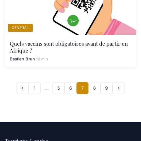
GENERAL
Quels vaccins sont obligatoires avant de partir en
Afrique ?
Bastien Brun
10 min
1
…
5
6
7
8
9