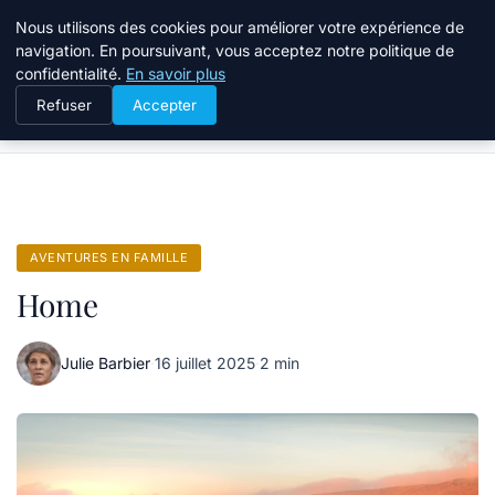
Tourisme Landes
Nous utilisons des cookies pour améliorer votre expérience de
navigation. En poursuivant, vous acceptez notre politique de
confidentialité.
En savoir plus
Refuser
Accepter
Accueil
Aventures en famille
Home
AVENTURES EN FAMILLE
Home
Julie Barbier
·
16 juillet 2025
·
2 min