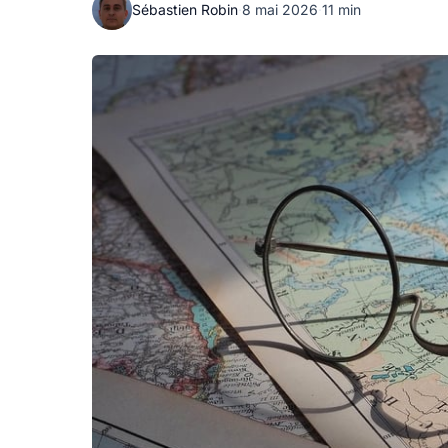
Sébastien Robin
·
8 mai 2026
·
11 min